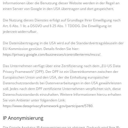
Informationen über die Benutzung dieser Website werden in der Regel an
einen Server von Google in den USA übertragen und dort gespeichert.
Die Nutzung dieses Dienstes erfolgt auf Grundlage Ihrer Einwilligung nach
Art. 6 Abs. 1 lit. a DSGVO und § 25 Abs. 1 TDDDG. Die Einwilligung ist
jederzeit widerrufbar.
Die Datenübertragung in die USA wird auf die Standardvertragsklauseln der
EU-Kommission gestützt. Details finden Sie hier:
https://privacy.google.com/businesses/controllerterms/mccs/
.
Das Unternehmen verfügt über eine Zertifizierung nach dem „EU-US Data
Privacy Framework“ (DPF). Der DPF ist ein Übereinkommen zwischen der
Europäischen Union und den USA, der die Einhaltung europäischer
Datenschutzstandards bei Datenverarbeitungen in den USA gewährleisten
soll. Jedes nach dem DPF zertifizierte Unternehmen verpflichtet sich, diese
Datenschutzstandards einzuhalten. Weitere Informationen hierzu erhalten
Sie vom Anbieter unter folgendem Link:
https://www.dataprivacyframework.gov/participant/5780
.
IP Anonymisierung
Die Google Analytics IP-Anonymisierung ist aktiviert. Dadurch wird Ihre IP-