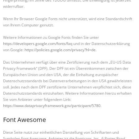
Fingerprinting) im Sinne des TDDDG umfasst. Die Einwilligung ist jederzeit
widerrufbar.
Wenn Ihr Browser Google Fonts nicht unterstützt, wird eine Standardschrift
von Ihrem Computer genutzt.
Weitere Informationen zu Google Fonts finden Sie unter
https://developers.google.com/fonts/faq
und in der Datenschutzerklärung
von Google:
https://policies.google.com/privacy?hl=de
.
Das Unternehmen verfügt über eine Zertifizierung nach dem „EU-US Data
Privacy Framework“ (DPF). Der DPF ist ein Übereinkommen zwischen der
Europäischen Union und den USA, der die Einhaltung europäischer
Datenschutzstandards bei Datenverarbeitungen in den USA gewährleisten
soll. Jedes nach dem DPF zertifizierte Unternehmen verpflichtet sich, diese
Datenschutzstandards einzuhalten. Weitere Informationen hierzu erhalten
Sie vom Anbieter unter folgendem Link:
https://www.dataprivacyframework.gov/participant/5780
.
Font Awesome
Diese Seite nutzt zur einheitlichen Darstellung von Schriftarten und
Symbolen Font Awesome. Anbieter ist die Fonticons, Inc., 6 Porter Road