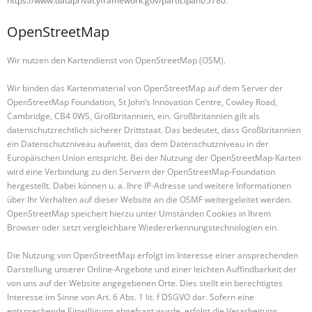
https://www.dataprivacyframework.gov/participant/5780
.
OpenStreetMap
Wir nutzen den Kartendienst von OpenStreetMap (OSM).
Wir binden das Kartenmaterial von OpenStreetMap auf dem Server der
OpenStreetMap Foundation, St John’s Innovation Centre, Cowley Road,
Cambridge, CB4 0WS, Großbritannien, ein. Großbritannien gilt als
datenschutzrechtlich sicherer Drittstaat. Das bedeutet, dass Großbritannien
ein Datenschutzniveau aufweist, das dem Datenschutzniveau in der
Europäischen Union entspricht. Bei der Nutzung der OpenStreetMap-Karten
wird eine Verbindung zu den Servern der OpenStreetMap-Foundation
hergestellt. Dabei können u. a. Ihre IP-Adresse und weitere Informationen
über Ihr Verhalten auf dieser Website an die OSMF weitergeleitet werden.
OpenStreetMap speichert hierzu unter Umständen Cookies in Ihrem
Browser oder setzt vergleichbare Wiedererkennungstechnologien ein.
Die Nutzung von OpenStreetMap erfolgt im Interesse einer ansprechenden
Darstellung unserer Online-Angebote und einer leichten Auffindbarkeit der
von uns auf der Website angegebenen Orte. Dies stellt ein berechtigtes
Interesse im Sinne von Art. 6 Abs. 1 lit. f DSGVO dar. Sofern eine
entsprechende Einwilligung abgefragt wurde, erfolgt die Verarbeitung