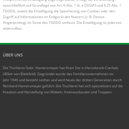
ausschließlich auf Grundlage von Art. 6 Abs. 1 lit. a DSGVO und § 25 Abs. 1
TDDDG, soweit die Einwilligung die Speicherung von Cookies oder den
Zugriff auf Informationen im Endgerät des Nutzers (z. B. Device-
Fingerprinting) im Sinne des TDDDG umfasst. Die Einwilligung ist jederzeit
widerrufbar.
ÜBER UNS
Die Tischlerei Gebr. Hamersmeyer hat Ihren Sitz in Herzebrock-Clarholz
(40km von Bielefeld). Gegründet wurde das Familienunternehmen im
Jahr 1946 und besteht seither und wird heute der dritten Generation durch
Reinhard Hamersmeyer geführt. Die Tischlerei hat sich spezialisiert auf die
Kreation und Herstellung von Möbeln, Innenausbauten und Treppen.