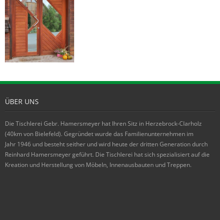
ÜBER UNS
Die Tischlerei Gebr. Hamersmeyer hat Ihren Sitz in Herzebrock-Clarholz
(40km von Bielefeld). Gegründet wurde das Familienunternehmen im
Jahr 1946 und besteht seither und wird heute der dritten Generation durch
Reinhard Hamersmeyer geführt. Die Tischlerei hat sich spezialisiert auf die
Kreation und Herstellung von Möbeln, Innenausbauten und Treppen.