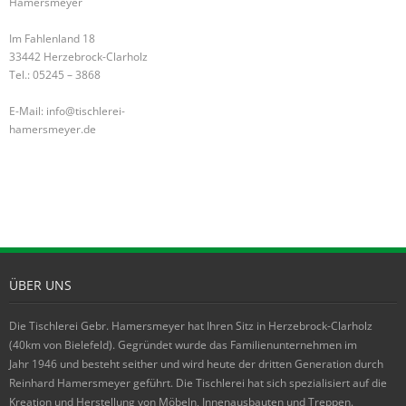
Hamersmeyer
Im Fahlenland 18
33442 Herzebrock-Clarholz
Tel.: 05245 – 3868
E-Mail: info@tischlerei-
hamersmeyer.de
ÜBER UNS
Die Tischlerei Gebr. Hamersmeyer hat Ihren Sitz in Herzebrock-Clarholz
(40km von Bielefeld). Gegründet wurde das Familienunternehmen im
Jahr 1946 und besteht seither und wird heute der dritten Generation durch
Reinhard Hamersmeyer geführt. Die Tischlerei hat sich spezialisiert auf die
Kreation und Herstellung von Möbeln, Innenausbauten und Treppen.