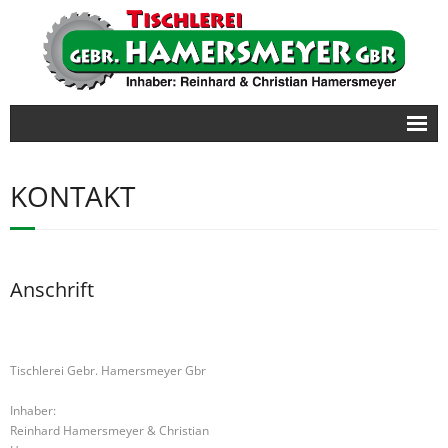
Startseite
KONTAKT
Möbel
- Büroausstattung
Türen/Tore
Anschrift
Treppen
Kontakt
Tischlerei Gebr. Hamersmeyer Gbr
Inhaber:
Reinhard Hamersmeyer & Christian